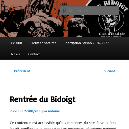
Aller
au
Reche
contenu
principal
Le Bidoigt club d'escalade
Menu
Le club
Lieux et horaires
Inscription Saison 2026/2027
principal
News
Contact
Navigation
←
Précédent
Suivant
→
des
articles
Rentrée du Bidoigt
Publié le
27/08/2018
par
antoine
Ce contenu n’est accessible qu’aux membres du site. Si vous êtes
inscrit, veuillez vous connecter. Les nouveaux utilisateurs peuvent